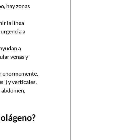
po, hay zonas 
ir la línea 
urgencia a 
 ayudan a 
ular venas y 
an enormemente, 
") y verticales.
, abdomen, 
Colágeno?