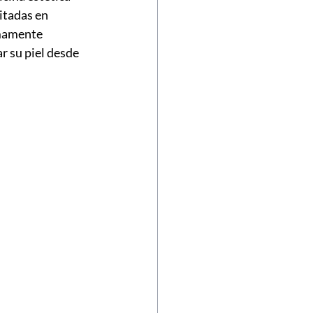
itadas en 
mamente 
r su piel desde 