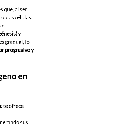
 que, al ser 
opias células. 
os 
énesis) y 
s gradual, lo 
or progresivo y 
geno en 
c
 te ofrece 
enerando sus 