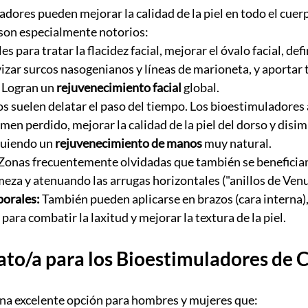
adores pueden mejorar la calidad de la piel en todo el cuer
 son especialmente notorios:
es para tratar la flacidez facial, mejorar el óvalo facial, defin
izar surcos nasogenianos y líneas de marioneta, y aportar t
. Logran un 
rejuvenecimiento facial
 global.
s suelen delatar el paso del tiempo. Los bioestimuladores
men perdido, mejorar la calidad de la piel del dorso y disim
uiendo un 
rejuvenecimiento de manos
 muy natural.
 Zonas frecuentemente olvidadas que también se benefici
eza y atenuando las arrugas horizontales ("anillos de Venus
porales:
 También pueden aplicarse en brazos (cara interna)
para combatir la laxitud y mejorar la textura de la piel.
ato/a para los Bioestimuladores de 
una excelente opción para hombres y mujeres que: