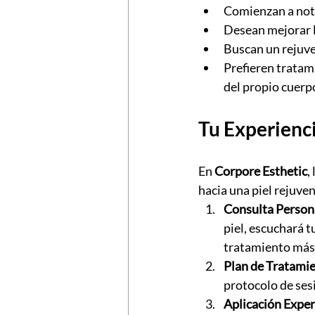
Comienzan a nota
Desean mejorar la
Buscan un rejuve
Prefieren tratam
del propio cuerp
Tu Experienc
En 
Corpore Esthetic
,
hacia una piel rejuve
Consulta Person
piel, escuchará t
tratamiento más 
Plan de Tratamie
protocolo de ses
Aplicación Exper