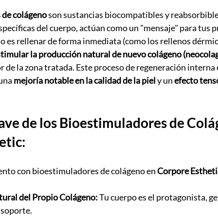
 de colágeno
 son sustancias biocompatibles y reabsorbibles
specíficas del cuerpo, actúan como un "mensaje" para tus pr
no es rellenar de forma inmediata (como los rellenos dérmic
timular la producción natural de nuevo colágeno (neocolag
r de la zona tratada. Este proceso de regeneración interna e
una 
mejoría notable en la calidad de la piel
 y un 
efecto tens
ave de los Bioestimuladores de Colá
etic:
ento con bioestimuladores de colágeno en 
Corpore Estheti
ural del Propio Colágeno:
 Tu cuerpo es el protagonista, g
 soporte.