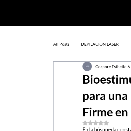
All Posts
DEPILACION LASER
Corpore Esthetic
6
SALUD Y BIENESTAR
PROAG
Bioestim
DEPILACION LASER EN CARACAS
para una 
Firme en
Obtuvo NaN de 5 est
En la búsqueda consta