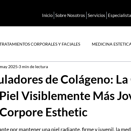
Inicio
Sobre Nosotros
Servicios
Especialist
TRATAMIENTOS CORPORALES Y FACIALES
MEDICINA ESTETIC
 may 2025
3 min de lectura
ING
BIOESTIMULADORES
INYECTABLES
ACIDO HIA
uladores de Colágeno: La
Piel Visiblemente Más Jo
 Corpore Esthetic
rellas.
nte por mantener una piel radiante, firme y juvenil, la medi