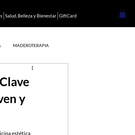
as
Salud, Belleza y Bienestar
GiftCard
A
MADEROTERAPIA
LURONICO
 Clave
ven y
cina estética 