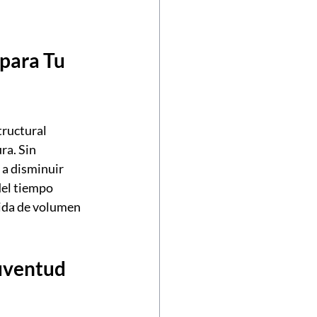
para Tu 
ructural 
ra. Sin 
 a disminuir 
del tiempo 
dida de volumen 
uventud 