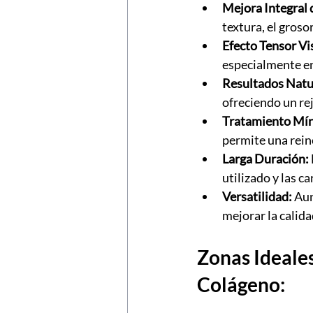
Mejora Integral d
textura, el grosor
Efecto Tensor Vis
especialmente en
Resultados Natur
ofreciendo un r
Tratamiento Mín
permite una reinc
Larga Duración:
utilizado y las c
Versatilidad:
 Au
mejorar la calida
Zonas Ideales
Colágeno: