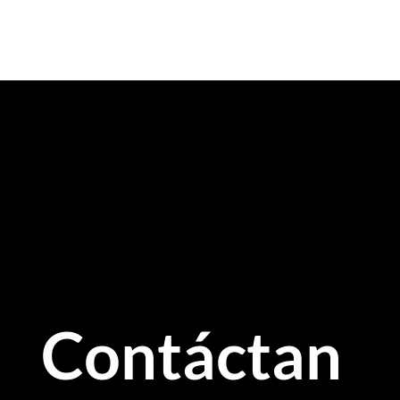
Contáctanos
Ubicación:
Centro Profesional Tamanaco, CCCT, Nivel C1, Consultorios 21 y 22
Horarios:
Lunes a Sábados de 7:00 am a 5:00 pm
Teléfonos:
☎️ 0212-9595552 📱 0424-2146890
E-mail:
info@corporeesthetic.com
Contáctan