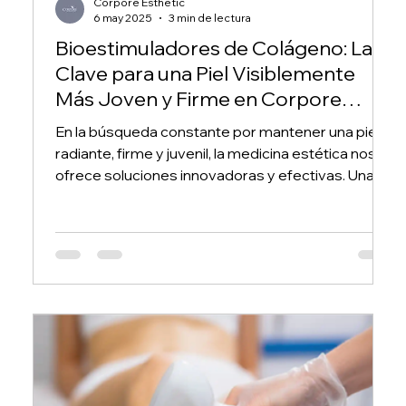
Corpore Esthetic
6 may 2025
3 min de lectura
Bioestimuladores de Colágeno: La
Clave para una Piel Visiblemente
Más Joven y Firme en Corpore
Esthetic
En la búsqueda constante por mantener una piel
radiante, firme y juvenil, la medicina estética nos
ofrece soluciones innovadoras y efectivas. Una
de las más destacadas y solicitadas en Corpore
Esthetic son los bioestimuladores de colágeno.
Este tratamiento mínimamente invasivo se ha
convertido en un pilar fundamental para quienes
desean revitalizar su piel desde el interior,
obteniendo resultados naturales y duraderos.