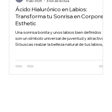
17 abr 2025
3 min de lectura
Ácido Hialurónico en Labios:
Transforma tu Sonrisa en Corpore
Esthetic
Una sonrisa bonita y unos labios bien definidos
son un símbolo universal de juventud y atractivo.
Si buscas realzar la belleza natural de tus labios, el
ácido hialurónico es el tratamiento estrella que
puede hacer maravillas. En Corpore Esthetic,
somos expertos en la aplicación de ácido
hialurónico para conseguir resultados
espectaculares y naturales.