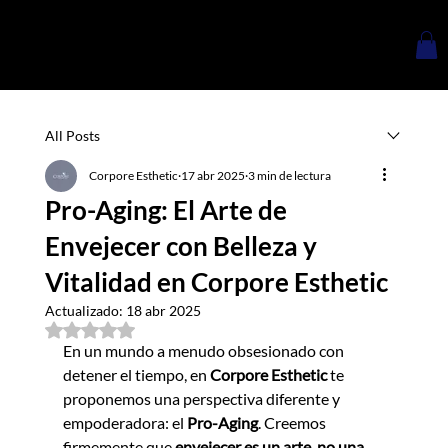
Menu
All Posts
Corpore Esthetic
17 abr 2025
3 min de lectura
Pro-Aging: El Arte de
Envejecer con Belleza y
Vitalidad en Corpore Esthetic
Actualizado:
18 abr 2025
Obtuvo NaN de 5 estrellas.
En un mundo a menudo obsesionado con 
detener el tiempo, en 
Corpore Esthetic 
te 
proponemos una perspectiva diferente y 
empoderadora: el 
Pro-Aging
. Creemos 
firmemente que 
envejecer es un arte, no una 